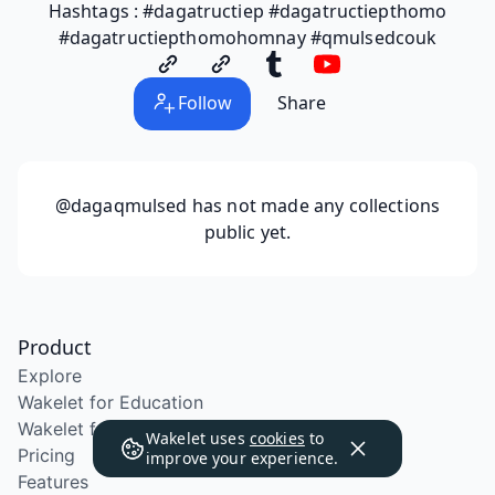
Hashtags : #dagatructiep #dagatructiepthomo
#dagatructiepthomohomnay #qmulsedcouk
Follow
Share
@dagaqmulsed
has not made any collections
public yet.
Product
Explore
Wakelet for Education
Wakelet for School Districts
Wakelet uses
cookies
to
Pricing
improve your experience.
Features