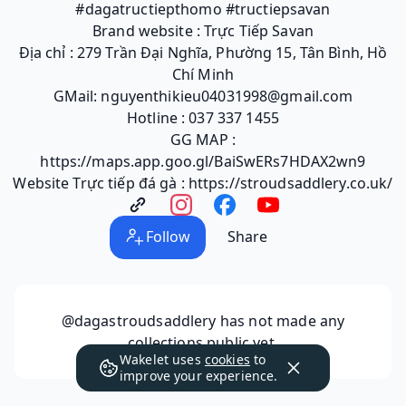
#dagatructiepthomo #tructiepsavan
Brand website : Trực Tiếp Savan
Địa chỉ : 279 Trần Đại Nghĩa, Phường 15, Tân Bình, Hồ
Chí Minh
GMail: nguyenthikieu04031998@gmail.com
Hotline : 037 337 1455
GG MAP :
https://maps.app.goo.gl/BaiSwERs7HDAX2wn9
Website Trực tiếp đá gà : https://stroudsaddlery.co.uk/
Follow
Share
@dagastroudsaddlery
has not made any
collections public yet.
Wakelet uses
cookies
to
improve your experience.