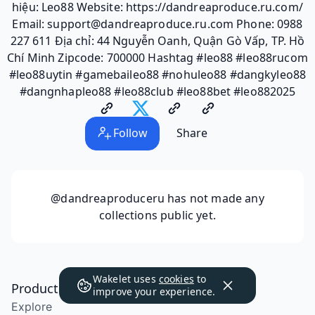
hiệu: Leo88 Website: https://dandreaproduce.ru.com/
Email: support@dandreaproduce.ru.com Phone: 0988
227 611 Địa chỉ: 44 Nguyễn Oanh, Quận Gò Vấp, TP. Hồ
Chí Minh Zipcode: 700000 Hashtag #leo88 #leo88rucom
#leo88uytin #gamebaileo88 #nohuleo88 #dangkyleo88
#dangnhapleo88 #leo88club #leo88bet #leo882025
Follow
Share
@dandreaproduceru
has not made any
collections public yet.
Wakelet uses
cookies
to
Product
improve your experience.
Explore