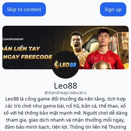
Skip to content
Sign up
Leo88
@
dandreaproduceru
Leo88 là cổng game đổi thưởng đa nền tảng, tích hợp
các trò chơi như game bài, nổ hũ, bắn cá, thể thao, xổ
số với hệ thống bảo mật mạnh mẽ. Người chơi dễ dàng
tham gia, giao dịch nhanh và nhận thưởng mỗi ngày,
đảm bảo minh bạch, tiện lợi. Thông tin liên hệ Thương