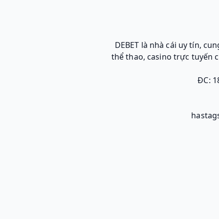
DEBET là nhà cái uy tín, cu
thể thao, casino trực tuyến 
ĐC: 1
hastag