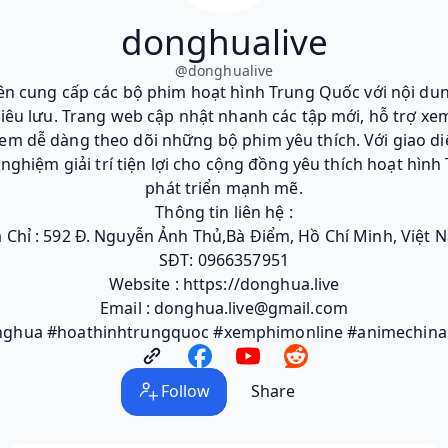
donghualive
@
donghualive
 cung cấp các bộ phim hoạt hình Trung Quốc với nội dung
êu lưu. Trang web cập nhật nhanh các tập mới, hỗ trợ xem
xem dễ dàng theo dõi những bộ phim yêu thích. Với giao di
nghiệm giải trí tiện lợi cho cộng đồng yêu thích hoạt hì
phát triển mạnh mẽ.
Thông tin liên hệ :
a Chỉ : 592 Đ. Nguyễn Ảnh Thủ,Bà Điểm, Hồ Chí Minh, Việt 
SĐT: 0966357951
Website : https://donghua.live
Email : donghua.live@gmail.com
onghua #hoathinhtrungquoc #xemphimonline #animechina
Follow
Share