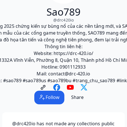
Sao789
@
drc420io
g 2025 chứng kiến sự bùng nổ của các nền tảng mới, và S
n mẫu của các cổng game truyền thống, SAO789 mang đến m
a đồ họa tân tiến và công nghệ tiên phong, đem lại trải 
Thông tin liên hệ:
Website: https://drc-420.io/
/1332A Vĩnh Viễn, Phường 8, Quận 10, Thành phố Hồ Chí M
Hotline: 0901112933
Mail: contact@drc-420.io
: #sao789 #sao789us #sao789bu #trang_chu_sao789 #lin
Follow
Share
@drc420io
has not made any collections public