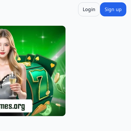
Login
Sign up