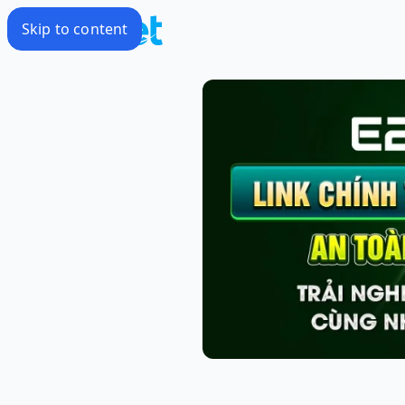
Skip to content