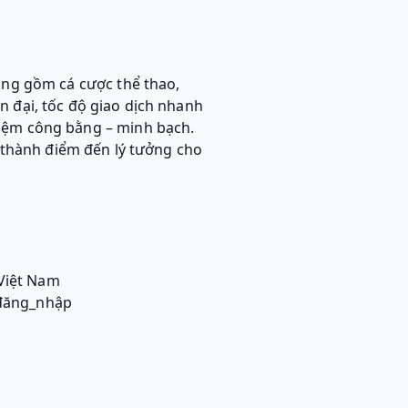
dạng gồm cá cược thể thao,
n đại, tốc độ giao dịch nhanh
hiệm công bằng – minh bạch.
 thành điểm đến lý tưởng cho
 Việt Nam
_đăng_nhập