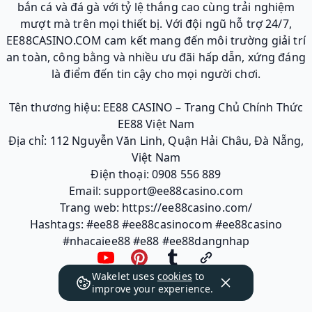
bắn cá và đá gà với tỷ lệ thắng cao cùng trải nghiệm
mượt mà trên mọi thiết bị. Với đội ngũ hỗ trợ 24/7,
EE88CASINO.COM cam kết mang đến môi trường giải trí
an toàn, công bằng và nhiều ưu đãi hấp dẫn, xứng đáng
là điểm đến tin cậy cho mọi người chơi.
Tên thương hiệu: EE88 CASINO – Trang Chủ Chính Thức
EE88 Việt Nam
Địa chỉ: 112 Nguyễn Văn Linh, Quận Hải Châu, Đà Nẵng,
Việt Nam
Điện thoại: 0908 556 889
Email: support@ee88casino.com
Trang web: https://ee88casino.com/
Hashtags: #ee88 #ee88casinocom #ee88casino
#nhacaiee88 #e88 #ee88dangnhap
Wakelet uses
cookies
to
Follow
Share
improve your experience.