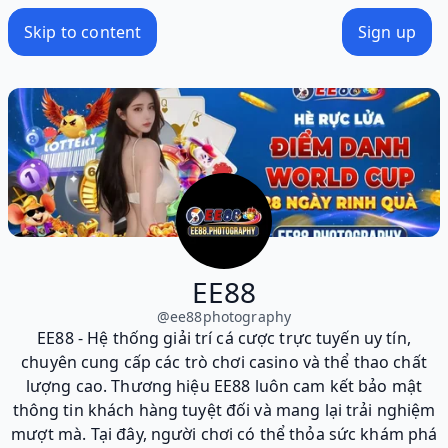
Skip to content
Sign up
EE88
@
ee88photography
EE88 - Hệ thống giải trí cá cược trực tuyến uy tín,
chuyên cung cấp các trò chơi casino và thể thao chất
lượng cao. Thương hiệu EE88 luôn cam kết bảo mật
thông tin khách hàng tuyệt đối và mang lại trải nghiệm
mượt mà. Tại đây, người chơi có thể thỏa sức khám phá