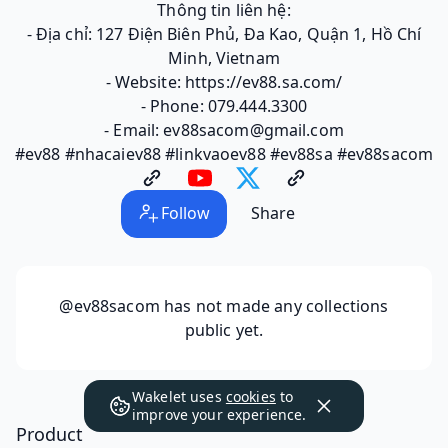
Thông tin liên hệ:
- Địa chỉ: 127 Điện Biên Phủ, Đa Kao, Quận 1, Hồ Chí
Minh, Vietnam
- Website: https://ev88.sa.com/
- Phone: 079.444.3300
- Email: ev88sacom@gmail.com
#ev88 #nhacaiev88 #linkvaoev88 #ev88sa #ev88sacom
Follow
Share
@ev88sacom
has not made any collections
public yet.
Wakelet uses
cookies
to
improve your experience.
Product