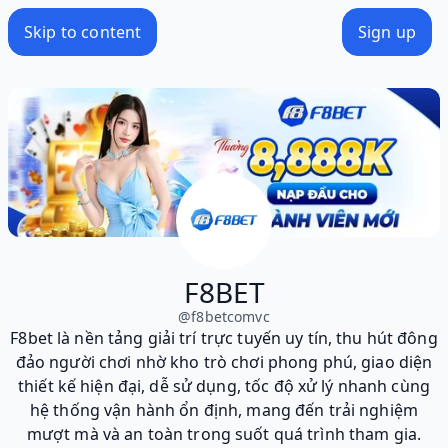
Skip to content
Sign up
F8BET
@
f8betcomvc
F8bet là nền tảng giải trí trực tuyến uy tín, thu hút đông
đảo người chơi nhờ kho trò chơi phong phú, giao diện
thiết kế hiện đại, dễ sử dụng, tốc độ xử lý nhanh cùng
hệ thống vận hành ổn định, mang đến trải nghiệm
mượt mà và an toàn trong suốt quá trình tham gia.