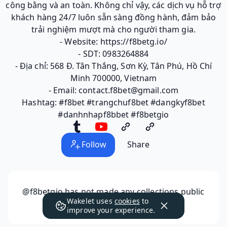
công bằng và an toàn. Không chỉ vậy, các dịch vụ hỗ trợ
khách hàng 24/7 luôn sẵn sàng đồng hành, đảm bảo
trải nghiệm mượt mà cho người tham gia.
- Website: https://f8betg.io/
- SDT: 0983264884
- Địa chỉ: 568 Đ. Tân Thắng, Sơn Kỳ, Tân Phú, Hồ Chí
Minh 700000, Vietnam
- Email: contact.f8bet@gmail.com
Hashtag: #f8bet #trangchuf8bet #dangkyf8bet
#danhnhapf8bbet #f8betgio
Follow
Share
@f8betgio
has not made any collections public
Wakelet uses
cookies
to
yet.
improve your experience.