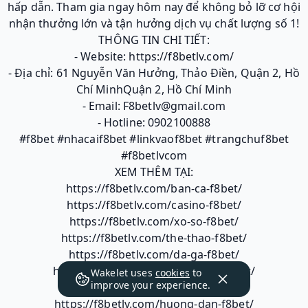
hấp dẫn. Tham gia ngay hôm nay để không bỏ lỡ cơ hội
nhận thưởng lớn và tận hưởng dịch vụ chất lượng số 1!
THÔNG TIN CHI TIẾT:
- Website: https://f8betlv.com/
- Địa chỉ: 61 Nguyễn Văn Hưởng, Thảo Điền, Quận 2, Hồ
Chí MinhQuận 2, Hồ Chí Minh
- Email: F8betlv@gmail.com
- Hotline: 0902100888
#f8bet #nhacaif8bet #linkvaof8bet #trangchuf8bet
#f8betlvcom
XEM THÊM TẠI:
https://f8betlv.com/ban-ca-f8bet/
https://f8betlv.com/casino-f8bet/
https://f8betlv.com/xo-so-f8bet/
https://f8betlv.com/the-thao-f8bet/
https://f8betlv.com/da-ga-f8bet/
https://f8betlv.com/khuyen-mai-f8bet/
Wakelet uses
cookies
to
improve your experience.
https://f8betlv.com/tin-tuc-f8bet/
https://f8betlv.com/huong-dan-f8bet/