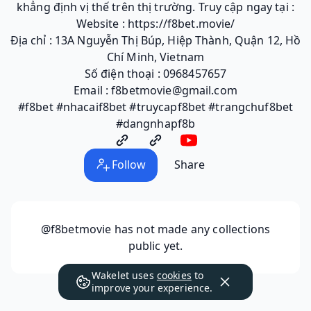
khẳng định vị thế trên thị trường. Truy cập ngay tại :
Website : https://f8bet.movie/
Địa chỉ : 13A Nguyễn Thị Búp, Hiệp Thành, Quận 12, Hồ
Chí Minh, Vietnam
Số điện thoại : 0968457657
Email : f8betmovie@gmail.com
#f8bet #nhacaif8bet #truycapf8bet #trangchuf8bet
#dangnhapf8b
Follow
Share
@f8betmovie
has not made any collections
public yet.
Wakelet uses
cookies
to
improve your experience.