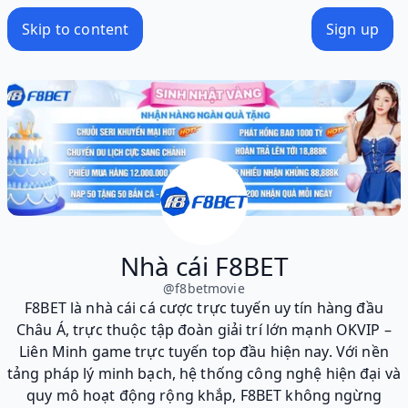
Skip to content
Sign up
Nhà cái F8BET
@
f8betmovie
F8BET là nhà cái cá cược trực tuyến uy tín hàng đầu
Châu Á, trực thuộc tập đoàn giải trí lớn mạnh OKVIP –
Liên Minh game trực tuyến top đầu hiện nay. Với nền
tảng pháp lý minh bạch, hệ thống công nghệ hiện đại và
quy mô hoạt động rộng khắp, F8BET không ngừng