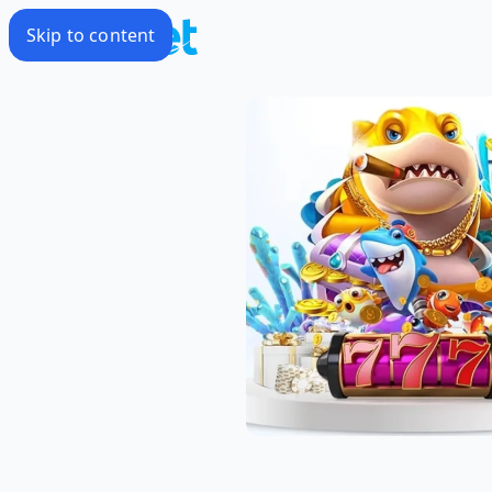
Skip to content