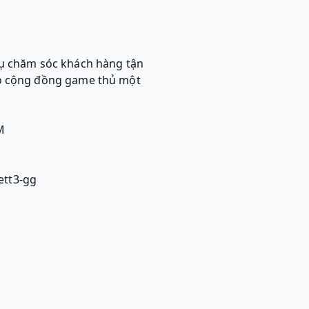
 vụ chăm sóc khách hàng tận
ho cộng đồng game thủ một
.
M
ett3-gg