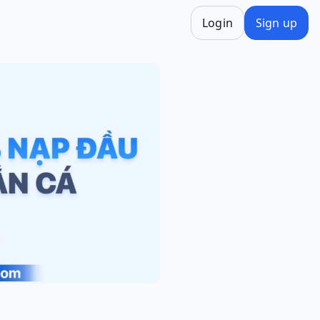
Login
Sign up