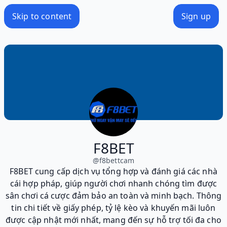
Skip to content
Sign up
F8BET
@
f8bettcam
F8BET cung cấp dịch vụ tổng hợp và đánh giá các nhà
cái hợp pháp, giúp người chơi nhanh chóng tìm được
sân chơi cá cược đảm bảo an toàn và minh bạch. Thông
tin chi tiết về giấy phép, tỷ lệ kèo và khuyến mãi luôn
được cập nhật mới nhất, mang đến sự hỗ trợ tối đa cho