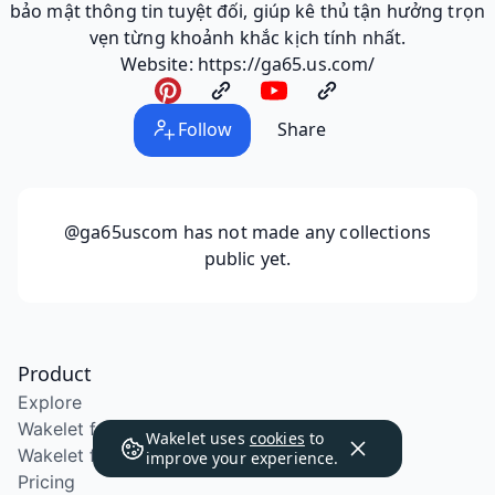
bảo mật thông tin tuyệt đối, giúp kê thủ tận hưởng trọn
vẹn từng khoảnh khắc kịch tính nhất.
Website: https://ga65.us.com/
Follow
Share
@ga65uscom
has not made any collections
public yet.
Product
Explore
Wakelet for Education
Wakelet uses
cookies
to
Wakelet for School Districts
improve your experience.
Pricing