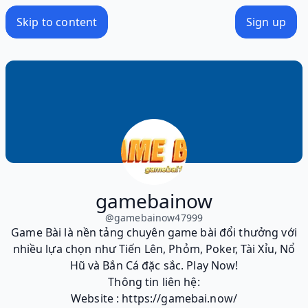
Skip to content
Sign up
gamebainow
@
gamebainow47999
Game Bài là nền tảng chuyên game bài đổi thưởng với
nhiều lựa chọn như Tiến Lên, Phỏm, Poker, Tài Xỉu, Nổ
Hũ và Bắn Cá đặc sắc. Play Now!
Thông tin liên hệ:
Website : https://gamebai.now/