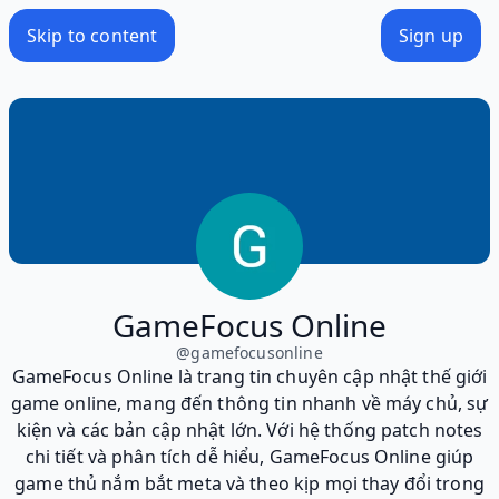
Skip to content
Sign up
GameFocus Online
@
gamefocusonline
GameFocus Online là trang tin chuyên cập nhật thế giới
game online, mang đến thông tin nhanh về máy chủ, sự
kiện và các bản cập nhật lớn. Với hệ thống patch notes
chi tiết và phân tích dễ hiểu, GameFocus Online giúp
game thủ nắm bắt meta và theo kịp mọi thay đổi trong