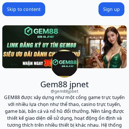
Skip to content
Sign up
Gem88 jpnet
@
gem88jpbet
GEM88 được xây dựng như một cổng game trực tuyến
với nhiều lựa chọn như thể thao, casino trực tuyến,
game bài, bắn cá và nổ hũ đổi thưởng. Nền tảng được
thiết kế giao diện dễ sử dụng, hoạt động ổn định và
tương thích trên nhiều thiết bị khác nhau. Hệ thống