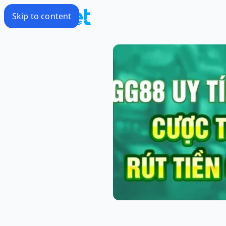
Skip to content