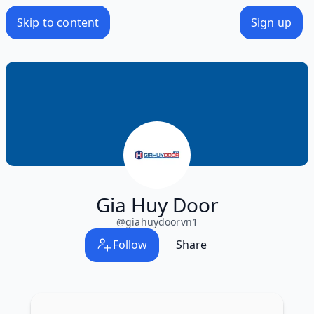
Skip to content
Sign up
Gia Huy Door
@
giahuydoorvn1
Follow
Share