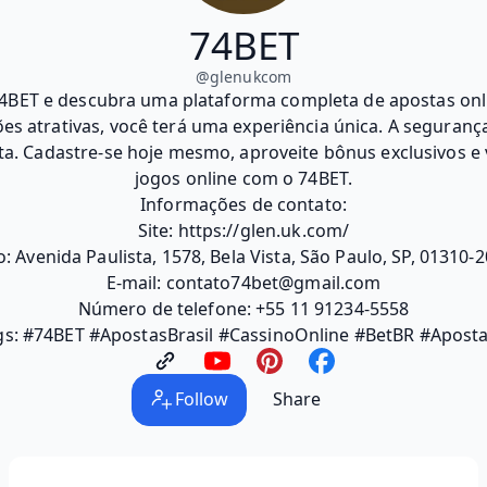
74BET
@
glenukcom
BET e descubra uma plataforma completa de apostas onlin
s atrativas, você terá uma experiência única. A seguranç
ta. Cadastre-se hoje mesmo, aproveite bônus exclusivos e
jogos online com o 74BET.
Informações de contato:
Site: https://glen.uk.com/
: Avenida Paulista, 1578, Bela Vista, São Paulo, SP, 01310-20
E-mail: contato74bet@gmail.com
Número de telefone: +55 11 91234-5558
s: #74BET #ApostasBrasil #CassinoOnline #BetBR #Apost
Follow
Share