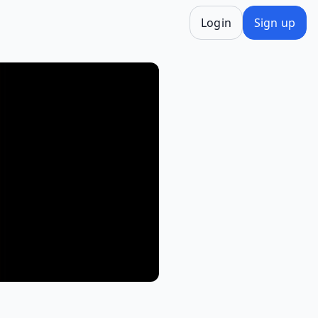
Login
Sign up