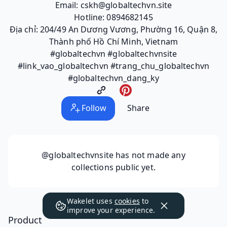
Email: cskh@globaltechvn.site
Hotline: 0894682145
Địa chỉ: 204/49 An Dương Vương, Phường 16, Quận 8,
Thành phố Hồ Chí Minh, Vietnam
#globaltechvn #globaltechvnsite
#link_vao_globaltechvn #trang_chu_globaltechvn
#globaltechvn_dang_ky
Follow
Share
@globaltechvnsite
has not made any
collections public yet.
Wakelet uses
cookies
to
improve your experience.
Product