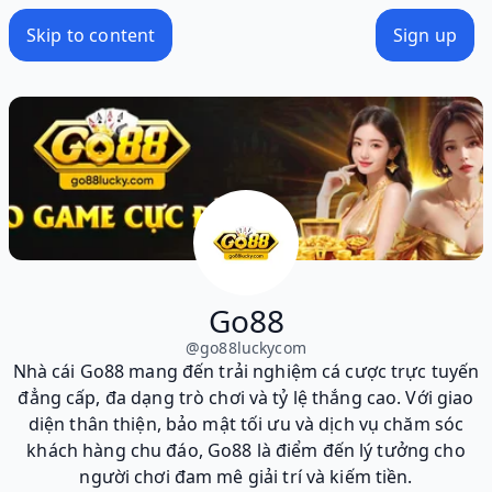
Skip to content
Sign up
Go88
@
go88luckycom
Nhà cái Go88 mang đến trải nghiệm cá cược trực tuyến
đẳng cấp, đa dạng trò chơi và tỷ lệ thắng cao. Với giao
diện thân thiện, bảo mật tối ưu và dịch vụ chăm sóc
khách hàng chu đáo, Go88 là điểm đến lý tưởng cho
người chơi đam mê giải trí và kiếm tiền.