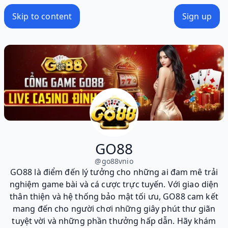
Skip to content
Sign up
GO88
@
go88vnio
GO88 là điểm đến lý tưởng cho những ai đam mê trải
nghiệm game bài và cá cược trực tuyến. Với giao diện
thân thiện và hệ thống bảo mật tối ưu, GO88 cam kết
mang đến cho người chơi những giây phút thư giãn
tuyệt vời và những phần thưởng hấp dẫn. Hãy khám