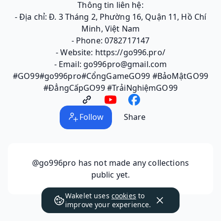
Thông tin liên hệ:
- Địa chỉ: Đ. 3 Tháng 2, Phường 16, Quận 11, Hồ Chí
Minh, Việt Nam
- Phone: 0782717147
- Website: https://go996.pro/
- Email: go996pro@gmail.com
#GO99#go996pro#CổngGameGO99 #BảoMậtGO99
#ĐẳngCấpGO99 #TrảiNghiệmGO99
Follow
Share
@go996pro
has not made any collections
public yet.
Wakelet uses
cookies
to
improve your experience.