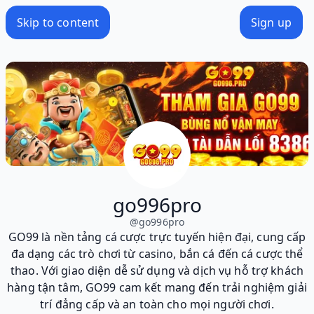
Skip to content
Sign up
go996pro
@
go996pro
GO99 là nền tảng cá cược trực tuyến hiện đại, cung cấp
đa dạng các trò chơi từ casino, bắn cá đến cá cược thể
thao. Với giao diện dễ sử dụng và dịch vụ hỗ trợ khách
hàng tận tâm, GO99 cam kết mang đến trải nghiệm giải
trí đẳng cấp và an toàn cho mọi người chơi.