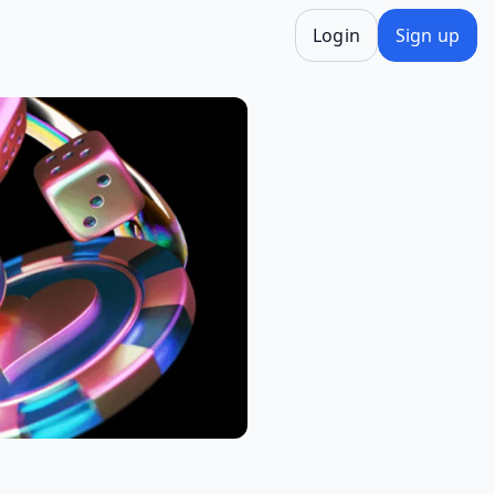
Login
Sign up