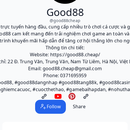
Good88
@
good88cheap
trực tuyến hàng đầu, cung cấp nhiều trò chơi cá cược và giả
od88 cam kết mang đến trải nghiệm chơi game an toàn và
rình khuyến mãi hấp dẫn để tăng cơ hội thắng lớn cho ng
Thông tin chi tiết:
Website: https://good88.cheap/
chỉ: 22 Đ. Trung Văn, Trung Văn, Nam Từ Liêm, Hà Nội, Việ
Email: good88.cheap@gmail.com
Phone: 0371695959
od88, #good88dangnhap #good88tang88k, #good88casino,
nghiemcacuoc, #cuocthethao, #gamebaihapdan, #nohuth
Follow
Share