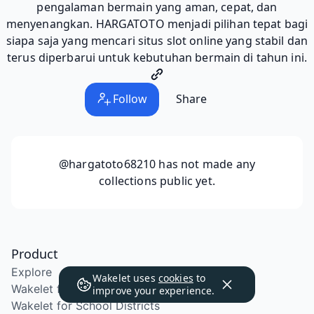
pengalaman bermain yang aman, cepat, dan
menyenangkan. HARGATOTO menjadi pilihan tepat bagi
siapa saja yang mencari situs slot online yang stabil dan
terus diperbarui untuk kebutuhan bermain di tahun ini.
Follow
Share
@hargatoto68210
has not made any
collections public yet.
Product
Explore
Wakelet uses
cookies
to
Wakelet for Education
improve your experience.
Wakelet for School Districts