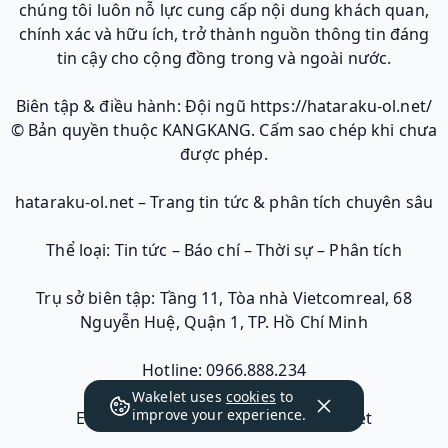
chúng tôi luôn nỗ lực cung cấp nội dung khách quan,
chính xác và hữu ích, trở thành nguồn thông tin đáng
tin cậy cho cộng đồng trong và ngoài nước.
Biên tập & điều hành: Đội ngũ https://hataraku-ol.net/
© Bản quyền thuộc KANGKANG. Cấm sao chép khi chưa
được phép.
hataraku-ol.net – Trang tin tức & phân tích chuyên sâu
Thể loại: Tin tức – Báo chí – Thời sự – Phân tích
Trụ sở biên tập: Tầng 11, Tòa nhà Vietcomreal, 68
Nguyễn Huệ, Quận 1, TP. Hồ Chí Minh
Hotline: 0966.888.234
Wakelet uses
cookies
to
improve your experience.
Email liên hệ: contact@hataraku-ol.net