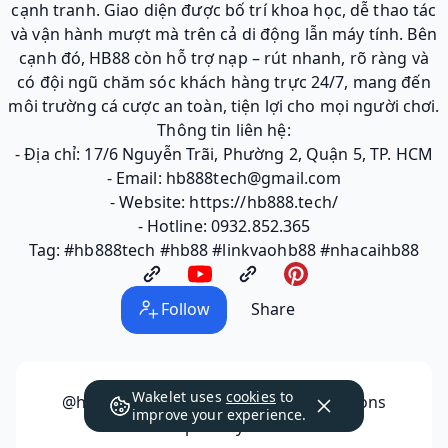
cạnh tranh. Giao diện được bố trí khoa học, dễ thao tác
và vận hành mượt mà trên cả di động lẫn máy tính. Bên
cạnh đó, HB88 còn hỗ trợ nạp – rút nhanh, rõ ràng và
có đội ngũ chăm sóc khách hàng trực 24/7, mang đến
môi trường cá cược an toàn, tiện lợi cho mọi người chơi.
Thông tin liên hệ:
- Địa chỉ: 17/6 Nguyễn Trãi, Phường 2, Quận 5, TP. HCM
- Email: hb888tech@gmail.com
- Website: https://hb888.tech/
- Hotline: 0932.852.365
Tag: #hb888tech #hb88 #linkvaohb88 #nhacaihb88
Follow
Share
Wakelet uses
cookies
to
@hb888tech
has not made any collections
improve your experience.
public yet.