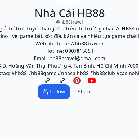
Nhà Cái HB88
@
hb88travel
giải trí trực tuyến hàng đầu trên thị trường châu Á. HB88 c
ino live, game bài, xóc đĩa, bắn cá và nhiều tựa game chấ
Website: https://hb88.travel/
Hotline: 0907815851
Email: hb88.travel@gmail.com
8 Đ. Hoàng Văn Thụ, Phường 4, Tân Bình, Hồ Chí Minh 7000
stag: #hb88 #hb88game #nhacaihb88 #hb88club #casinoh
Follow
Share