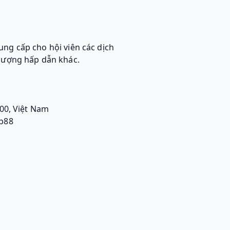
ung cấp cho hội viên các dịch
t lượng hấp dẫn khác.
00, Việt Nam
b88