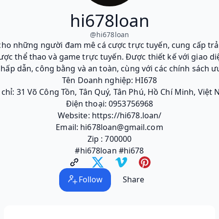
hi678loan
@
hi678loan
 cho những người đam mê cá cược trực tuyến, cung cấp trả
ược thể thao và game trực tuyến. Được thiết kế với giao d
ấp dẫn, công bằng và an toàn, cùng với các chính sách ư
Tên Doanh nghiệp: HI678
 chỉ: 31 Võ Công Tồn, Tân Quý, Tân Phú, Hồ Chí Minh, Việt
Điện thoại: 0953756968
Website: https://hi678.loan/
Email: hi678loan@gmail.com
Zip : 700000
#hi678loan #hi678
Follow
Share