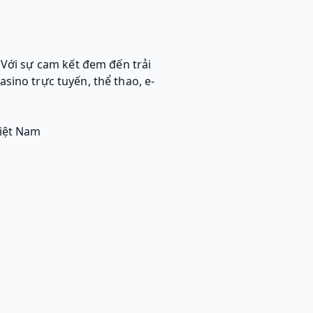
. Với sự cam kết đem đến trải
sino trực tuyến, thể thao, e-
Việt Nam