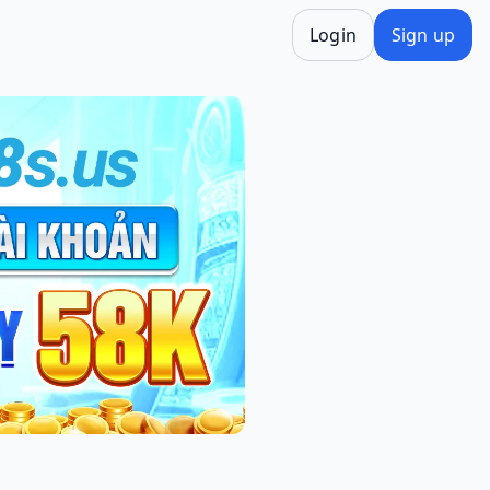
Login
Sign up