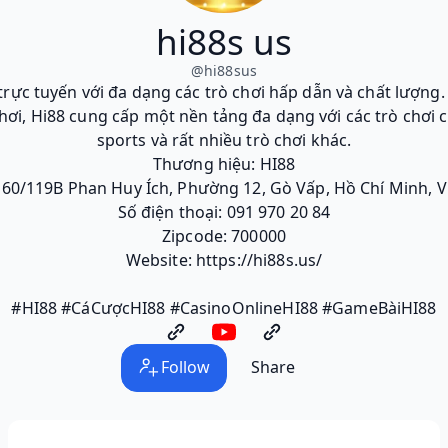
hi88s us
@
hi88sus
trực tuyến với đa dạng các trò chơi hấp dẫn và chất lượng
ơi, Hi88 cung cấp một nền tảng đa dạng với các trò chơi ca
sports và rất nhiều trò chơi khác.
Thương hiệu: HI88
: 60/119B Phan Huy Ích, Phường 12, Gò Vấp, Hồ Chí Minh, 
Số điện thoại: 091 970 20 84
Zipcode: 700000
Website: https://hi88s.us/
#HI88 #CáCượcHI88 #CasinoOnlineHI88 #GameBàiHI88
Follow
Share