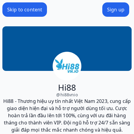
Skip to content
Sign up
Hi88
@
hi88vnio
Hi88 - Thương hiệu uy tín nhất Việt Nam 2023, cung cấp
giao diện hiện đại và hỗ trợ người dùng tối ưu. Cược
hoàn trả lần đầu lên tới 100%, cùng với ưu đãi hàng
tháng cho thành viên VIP. Đội ngũ hỗ trợ 24/7 sẵn sàng
giải đáp mọi thắc mắc nhanh chóng và hiệu quả.