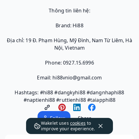
Thông tin liên hệ:
Brand: Hi88
Địa chỉ: 19 Đ. Phạm Hùng, Mỹ Đình, Nam Từ Liêm, Hà
Nội, Vietnam
Phone: 0927.15.6996
Email: hi88vnio@gmail.com
Hashtags: #hi88 #dangkyhi88 #dangnhaphi88
#naptienhi88 #ruttienhi88 #taiapphi88
Follow
Share
Wakelet uses
cookies
to
improve your experience.