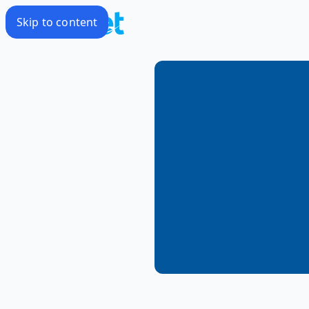
Skip to content