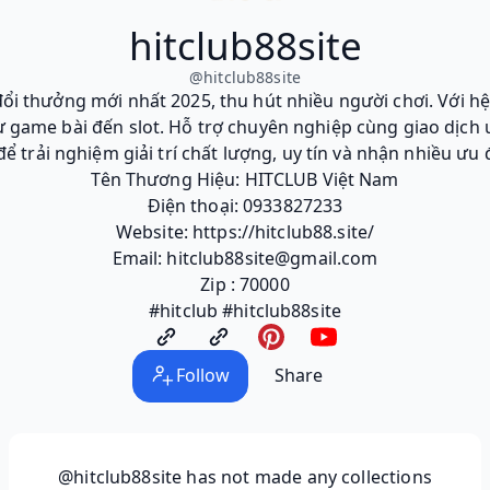
hitclub88site
@
hitclub88site
i thưởng mới nhất 2025, thu hút nhiều người chơi. Với hệ
 game bài đến slot. Hỗ trợ chuyên nghiệp cùng giao dịch uy
ể trải nghiệm giải trí chất lượng, uy tín và nhận nhiều ưu đ
Tên Thương Hiệu: HITCLUB Việt Nam
Điện thoại: 0933827233
Website: https://hitclub88.site/
Email: hitclub88site@gmail.com
Zip : 70000
#hitclub #hitclub88site
Follow
Share
@hitclub88site
has not made any collections