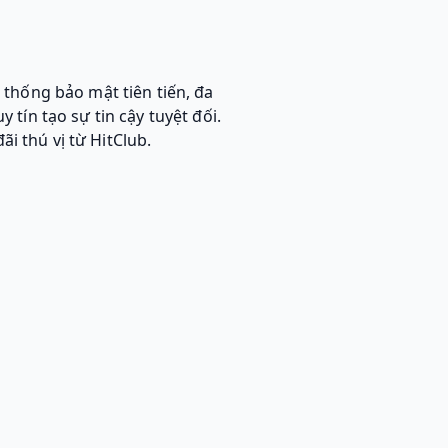
 thống bảo mật tiên tiến, đa
 tín tạo sự tin cậy tuyệt đối.
ãi thú vị từ HitClub.