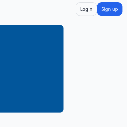
Login
Sign up