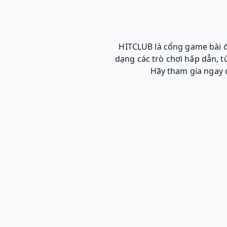
HITCLUB là cổng game bài đổ
dạng các trò chơi hấp dẫn, từ
Hãy tham gia ngay đ