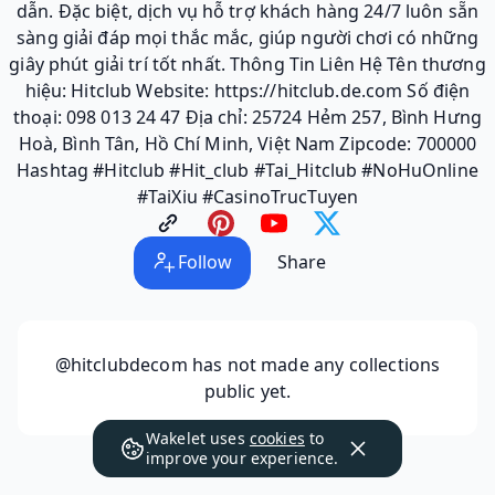
dẫn. Đặc biệt, dịch vụ hỗ trợ khách hàng 24/7 luôn sẵn
sàng giải đáp mọi thắc mắc, giúp người chơi có những
giây phút giải trí tốt nhất. Thông Tin Liên Hệ Tên thương
hiệu: Hitclub Website: https://hitclub.de.com Số điện
thoại: 098 013 24 47 Địa chỉ: 25724 Hẻm 257, Bình Hưng
Hoà, Bình Tân, Hồ Chí Minh, Việt Nam Zipcode: 700000
Hashtag #Hitclub #Hit_club #Tai_Hitclub #NoHuOnline
#TaiXiu #CasinoTrucTuyen
Follow
Share
@hitclubdecom
has not made any collections
public yet.
Wakelet uses
cookies
to
improve your experience.