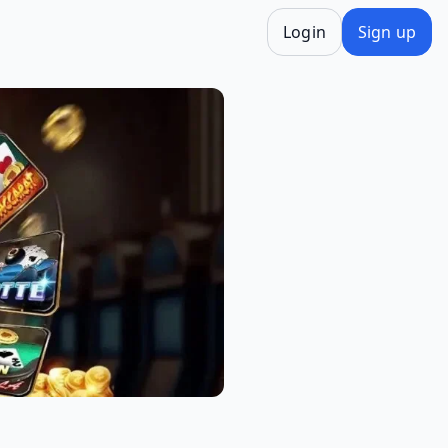
Login
Sign up