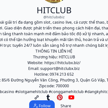
HITCLUB
@
hitclubxbiz
i giải trí đa dạng gồm slot, casino live, cá cược thể thao,
hơi. Giao diện được phát triển theo phong cách hiện đại, th
ền tảng thanh toán mạnh mẽ đảm bảo tốc độ xử lý nhanh, 
i có thể tận hưởng loạt khuyến mãi tân thủ, hoàn trả và ưu
 trực tuyến 24/7 luôn sẵn sàng hỗ trợ nhanh chóng bất k
THÔNG TIN LIÊN HỆ
Thương hiệu: HITCLUB
Website: https://hitclubx.biz/
Email: support@hitclubx.biz
Hotline: 0974 213 652
ỉ: 85/6 Đường Nguyễn Văn Công, Phường 3, Quận Gò Vấp,
Zipcode: 700000
lubcasino #slotgamehitclub #conggamehitclub #dangkyhitcl
Follow
Share