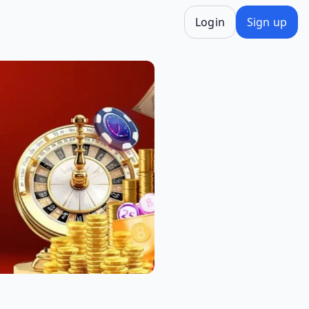
Login
Sign up