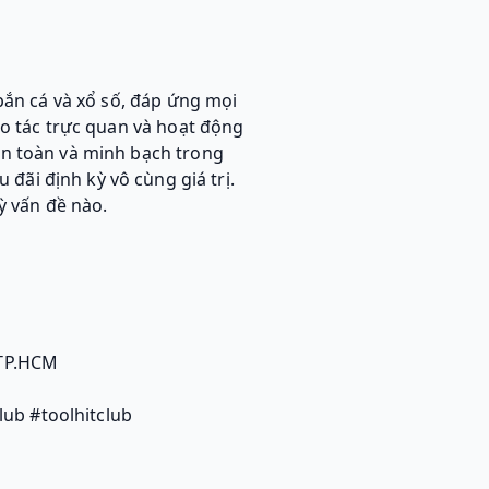
 bắn cá và xổ số, đáp ứng mọi
ao tác trực quan và hoạt động
an toàn và minh bạch trong
 đãi định kỳ vô cùng giá trị.
ỳ vấn đề nào.
 TP.HCM
ub #toolhitclub