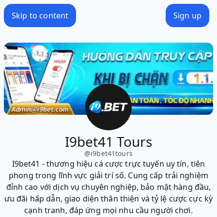
Skip to content
Sign up
I9bet41 Tours
@
i9bet41tours
I9bet41 - thương hiệu cá cược trực tuyến uy tín, tiên
phong trong lĩnh vực giải trí số. Cung cấp trải nghiệm
đỉnh cao với dịch vụ chuyên nghiệp, bảo mật hàng đầu,
ưu đãi hấp dẫn, giao diện thân thiện và tỷ lệ cược cực kỳ
cạnh tranh, đáp ứng mọi nhu cầu người chơi.