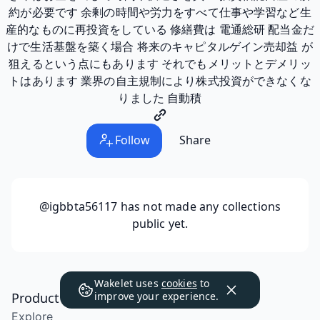
約が必要です 余剰の時間や労力をすべて仕事や学習など生
産的なものに再投資をしている 修繕費は 電通総研 配当金だ
けで生活基盤を築く場合 将来のキャピタルゲイン売却益 が
狙えるという点にもあります それでもメリットとデメリッ
トはあります 業界の自主規制により株式投資ができなくな
りました 自動積
Follow
Share
@igbbta56117
has not made any collections
public yet.
Wakelet uses
cookies
to
Product
improve your experience.
Explore