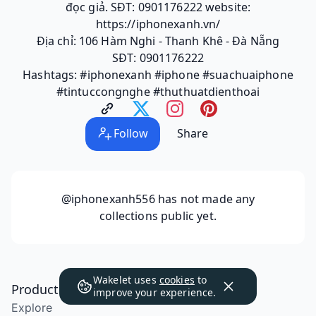
đọc giả. SĐT: 0901176222 website:
https://iphonexanh.vn/
Địa chỉ: 106 Hàm Nghi - Thanh Khê - Đà Nẵng
SĐT: 0901176222
Hashtags: #iphonexanh #iphone #suachuaiphone
#tintuccongnghe #thuthuatdienthoai
Follow
Share
@iphonexanh556
has not made any
collections public yet.
Wakelet uses
cookies
to
Product
improve your experience.
Explore