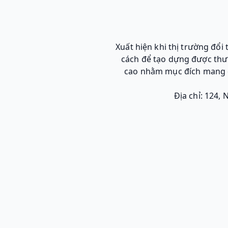
Xuất hiện khi thị trường đổi
cách để tạo dựng được thươ
cao nhằm mục đích mang đế
Địa chỉ: 124,