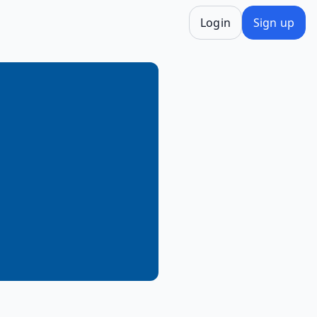
Login
Sign up