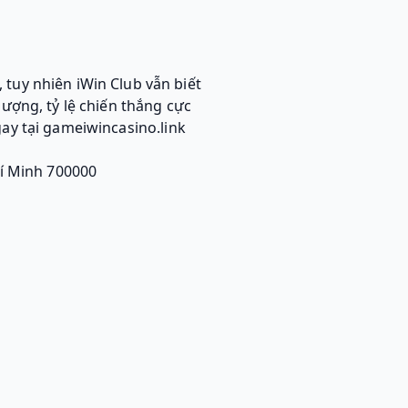
 tuy nhiên iWin Club vẫn biết
ượng, tỷ lệ chiến thắng cực
ay tại gameiwincasino.link
hí Minh 700000