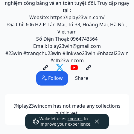
nghiệm công bằng và an toàn tuyệt đối. Truy cập ngay
tại :
Website: https://iplay23win.com/
Địa Chỉ: 606 H2 P. Tân Mai, Tổ 33, Hoàng Mai, Hà Nội,
Vietnam
Số Điện Thoại: 0964743564
Email: iplay23win@gmail.com
#23win #trangchu23win #linkvao23win #nhacai23win
#clb23wincom
Follow
Share
@iplay23wincom
has not made any collections
public yet.
Wakelet uses
cookies
to
improve your experience.