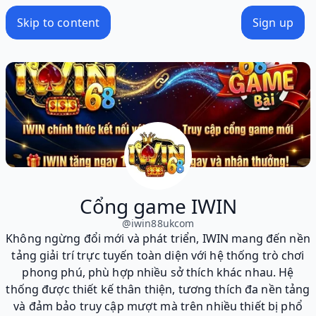
Skip to content
Sign up
Cổng game IWIN
@
iwin88ukcom
Không ngừng đổi mới và phát triển, IWIN mang đến nền
tảng giải trí trực tuyến toàn diện với hệ thống trò chơi
phong phú, phù hợp nhiều sở thích khác nhau. Hệ
thống được thiết kế thân thiện, tương thích đa nền tảng
và đảm bảo truy cập mượt mà trên nhiều thiết bị phổ