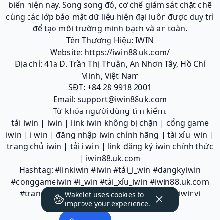
biến hiện nay. Song song đó, cơ chế giám sát chặt chẽ
cùng các lớp bảo mật dữ liệu hiện đại luôn được duy trì
để tạo môi trường minh bạch và an toàn.
Tên Thương Hiệu: IWIN
Website: https://iwin88.uk.com/
Địa chỉ: 41a Đ. Trần Thị Thuận, An Nhơn Tây, Hồ Chí
Minh, Việt Nam
SĐT: +84 28 9918 2001
Email: support@iwin88uk.com
Từ khóa người dùng tìm kiếm:
tải iwin | iwin | link iwin không bị chặn | cổng game
iwin | i win | đăng nhập iwin chính hãng | tài xỉu iwin |
trang chủ iwin | tải i win | link đăng ký iwin chính thức
| iwin88.uk.com
Hashtag: #linkiwin #iwin #tải_i_win #dangkyiwin
#conggameiwin #i_win #tài_xỉu_iwin #iwin88.uk.com
#trangchuiwin #tải_iwin #dangnhapiwin #iwinvi
Wakelet uses
cookies
to
improve your experience.