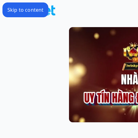
Skip to content