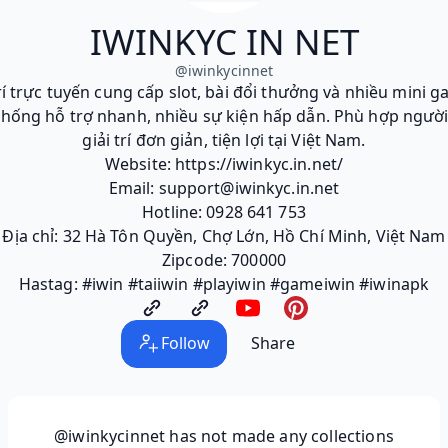
IWINKYC IN NET
@
iwinkycinnet
rí trực tuyến cung cấp slot, bài đổi thưởng và nhiều mini g
 thống hỗ trợ nhanh, nhiều sự kiện hấp dẫn. Phù hợp người
giải trí đơn giản, tiện lợi tại Việt Nam.
Website: https://iwinkyc.in.net/
Email: support@iwinkyc.in.net
Hotline: 0928 641 753
Địa chỉ: 32 Hà Tôn Quyền, Chợ Lớn, Hồ Chí Minh, Việt Nam
Zipcode: 700000
Hastag: #iwin #taiiwin #playiwin #gameiwin #iwinapk
Follow
Share
@iwinkycinnet
has not made any collections