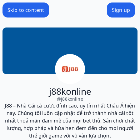
Skip to content
Sign up
j88konline
@
j88konline
J88 – Nhà Cái cá cược đỉnh cao, uy tín nhất Châu Á hiện
nay. Chúng tôi luôn cập nhật để trở thành nhà cái tốt
nhất thoả mãn đam mê của mọi bet thủ. Sân chơi chất
lượng, hợp pháp và hứa hẹn đem đến cho mọi người
thế giới game với vô vàn lựa chọn.