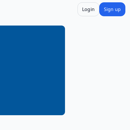
Login
Sign up