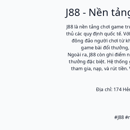
J88 - Nền tả
J88 là nền tảng chơi game t
thủ các quy định quốc tế. Vớ
đông đảo người chơi từ khắ
game bài đổi thưởng, t
Ngoài ra, J88 còn ghi điểm
thưởng đặc biệt. Hệ thống 
tham gia, nạp, và rút tiền
Địa chỉ: 174 H
#J88 #